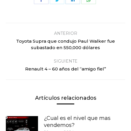
on
on
on
on
Facebook
Twitter
LinkedIn
WhatsApp
Navegación
entre
ANTERIOR
publicaciones
Toyota Supra que condujo Paul Walker fue
Publicación
subastado en 550,000 dólares
anterior:
SIGUIENTE
Publicación
Renault 4 – 60 años del “amigo fiel”
siguiente:
Artículos relacionados
¿Cual es el nivel que mas
vendemos?