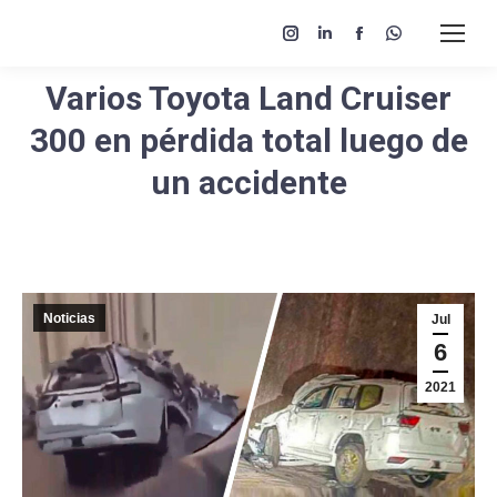
Instagram
Linkedin
Facebook
Whatsapp
page
page
page
page
Varios Toyota Land Cruiser
opens
opens
opens
opens
in
in
in
in
300 en pérdida total luego de
new
new
new
new
un accidente
window
window
window
window
Noticias
Jul
6
2021