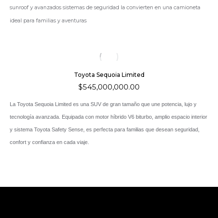
sunroof y avanzados sistemas de seguridad la convierten en una camioneta
ideal para familias y aventuras
Toyota Sequoia Limited
$
545,000,000.00
La Toyota Sequoia Limited es una SUV de gran tamaño que une potencia, lujo y
tecnología avanzada. Equipada con motor híbrido V6 biturbo, amplio espacio interior
y sistema Toyota Safety Sense, es perfecta para familias que desean seguridad,
confort y confianza en cada viaje.