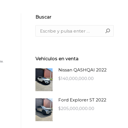
Buscar
Buscar:
Vehículos en venta
le.
Nissan QASHQAI 2022
$
140,000,000.00
Ford Explorer ST 2022
$
205,000,000.00