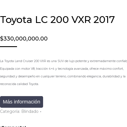
Toyota LC 200 VXR 2017
$
330,000,000.00
La
Toyota Land Cruiser 200 VXR
es una SUV de lujo potente y extremadamente confiab
Equipada con motor V8, tracción 4×4 y tecnología avanzada, ofrece máximo confort,
seguridad y desempeño en cualquier terreno, combinando elegancia, durabilidad y la
reconocida calidad Toyota.
Más información
Categoría:
Blindado