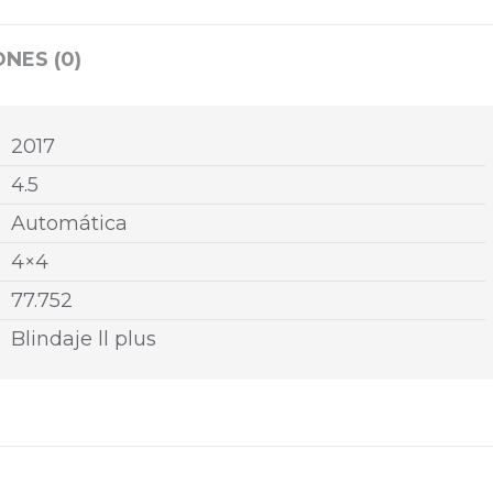
NES (0)
2017
4.5
Automática
4×4
77.752
Blindaje ll plus