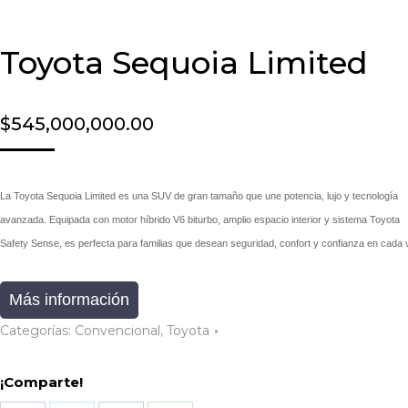
Toyota Sequoia Limited
$
545,000,000.00
La Toyota Sequoia Limited es una SUV de gran tamaño que une potencia, lujo y tecnología
avanzada. Equipada con motor híbrido V6 biturbo, amplio espacio interior y sistema Toyota
Safety Sense, es perfecta para familias que desean seguridad, confort y confianza en cada v
Más información
Categorías:
Convencional
,
Toyota
¡Comparte!