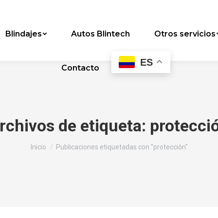
Blindajes
Autos Blintech
Otros servicios
ES
Contacto
rchivos de etiqueta:
protecci
Estás aquí:
Inicio
Publicaciones etiquetadas con "protección"